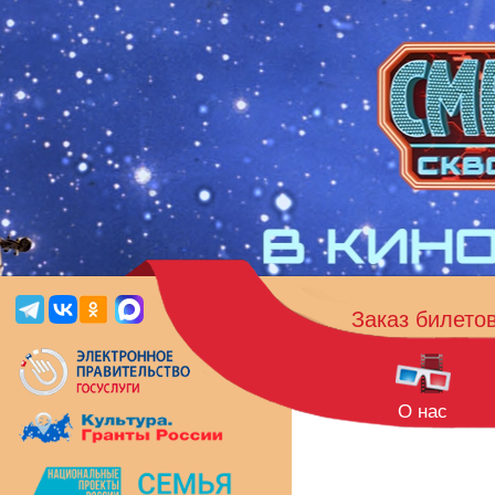
Заказ билето
О нас