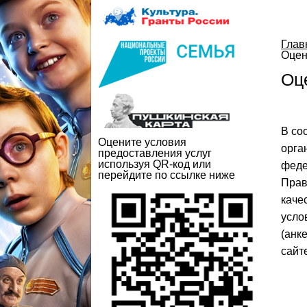
Глав
Оцен
Оц
В со
Оцените условия
орга
предоставления услуг
используя QR-код или
феде
перейдите по ссылке ниже
Прав
каче
усло
(анк
сайт