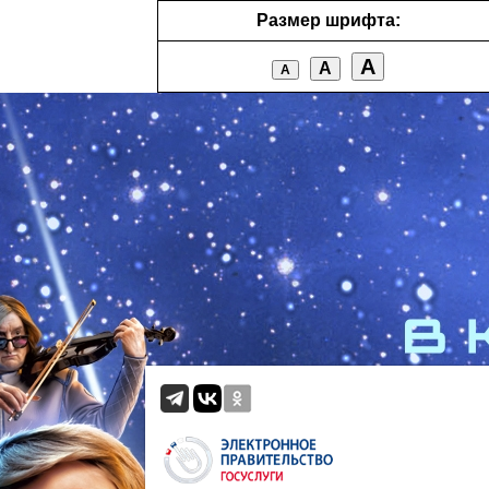
Размер шрифта:
А
А
А