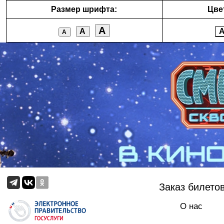
Размер шрифта:
Цве
А
А
А
Заказ билето
О нас