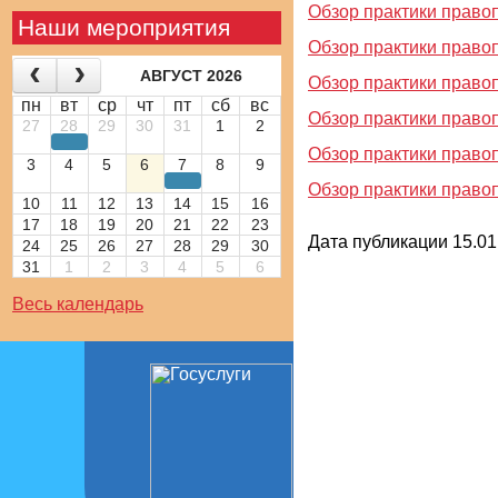
Обзор практики право
Наши мероприятия
Обзор практики право
АВГУСТ 2026
Обзор практики право
пн
вт
ср
чт
пт
сб
вс
Обзор практики право
27
28
29
30
31
1
2
Обзор практики право
3
4
5
6
7
8
9
Обзор практики право
10
11
12
13
14
15
16
17
18
19
20
21
22
23
Дата публикации 15.01.
24
25
26
27
28
29
30
31
1
2
3
4
5
6
Весь календарь