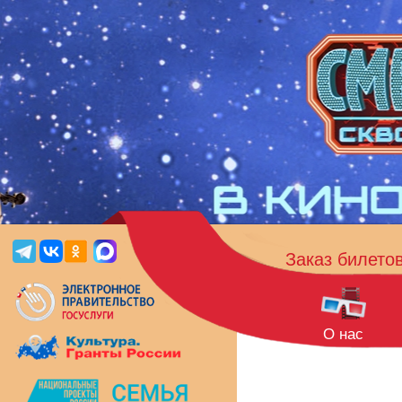
Заказ билето
О нас