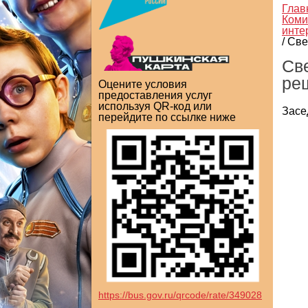
Глав
Коми
инте
/
Све
Св
ре
Оцените условия
предоставления услуг
используя QR-код или
Засе
перейдите по ссылке ниже
https://bus.gov.ru/qrcode/rate/349028