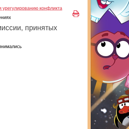
и урегулированию конфликта
ениях
миссии, принятых
инимались