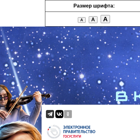
Размер шрифта:
А
А
А