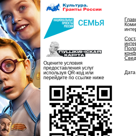
Глав
Коми
инте
Сост
инте
Поло
конф
Свед
Оцените условия
предоставления услуг
Дата
используя QR-код или
перейдите по ссылке ниже