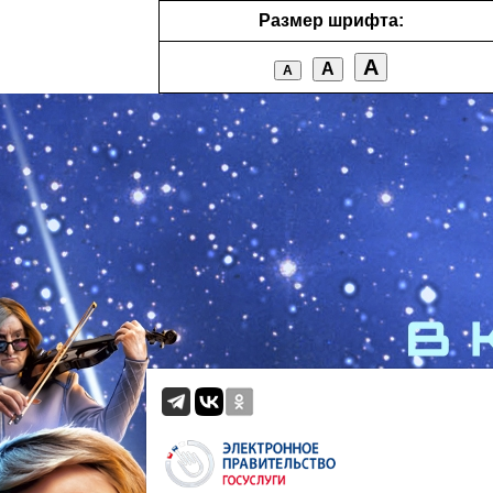
Размер шрифта:
А
А
А