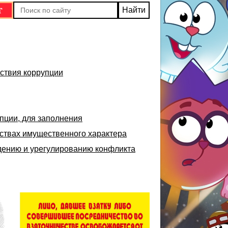
ствия коррупции
пции, для заполнения
ьствах имущественного характера
дению и урегулированию конфликта