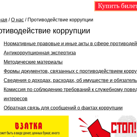
ная
/
О нас
/
Противодействие коррупции
отиводействие коррупции
Нормативные правовые и иные акты в сфере противодей
Антикоррупционная экспертиза
Методические материалы
Формы документов, связанных с противодействием корру
Сведения о доходах, расходах, об имуществе и обязател
Комиссия по соблюдению требований к служебному пове
интересов
Обратная связь для сообщений о фактах коррупции