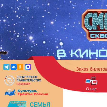
Заказ билето
О нас