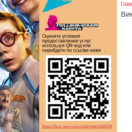
Глав
Ви
Оцените условия
предоставления услуг
используя QR-код или
перейдите по ссылке ниже
https://bus.gov.ru/qrcode/rate/349028