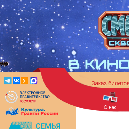
Заказ билето
О нас