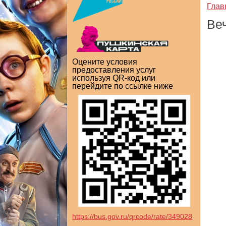
Глав
Ве
Оцените условия
предоставления услуг
используя QR-код или
перейдите по ссылке ниже
https://bus.gov.ru/qrcode/rate/349028