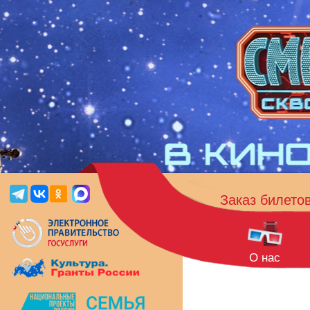
Заказ билето
О нас