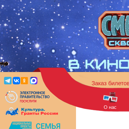
Заказ билето
О нас