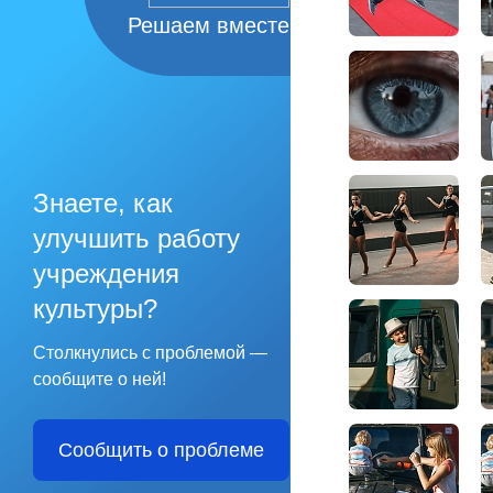
Решаем вместе
Знаете, как
улучшить работу
учреждения
культуры?
Столкнулись с проблемой —
сообщите о ней!
Сообщить о проблеме