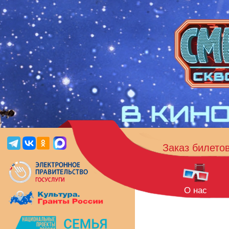
Заказ билето
О нас