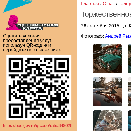
Главная
/
О нас
/
Гале
Торжественное
26 сентября 2015 г., г.
Оцените условия
Фотограф:
Андрей Ры
предоставления услуг
используя QR-код или
перейдите по ссылке ниже
https://bus.gov.ru/qrcode/rate/349028