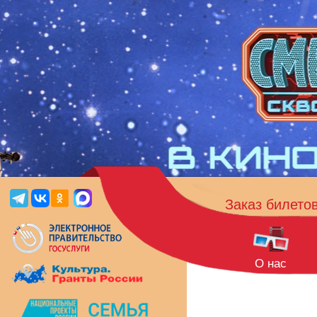
Заказ билето
О нас