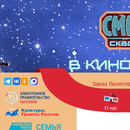
Заказ билето
О нас