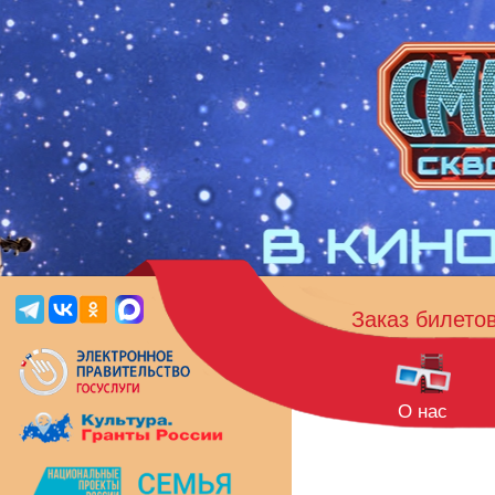
Заказ билето
О нас