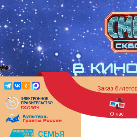
Заказ билето
О нас