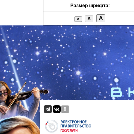
Размер шрифта:
А
А
А