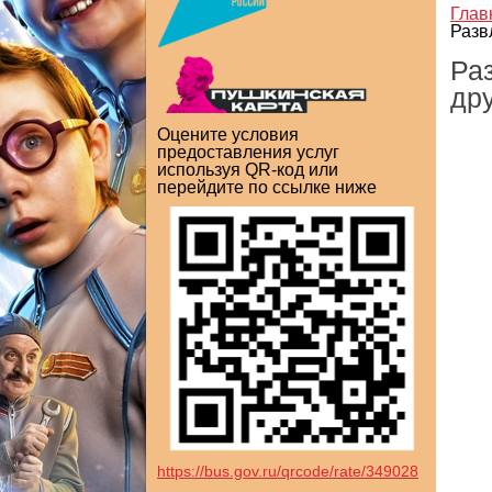
Глав
Разв
Раз
дру
Оцените условия
предоставления услуг
используя QR-код или
перейдите по ссылке ниже
https://bus.gov.ru/qrcode/rate/349028