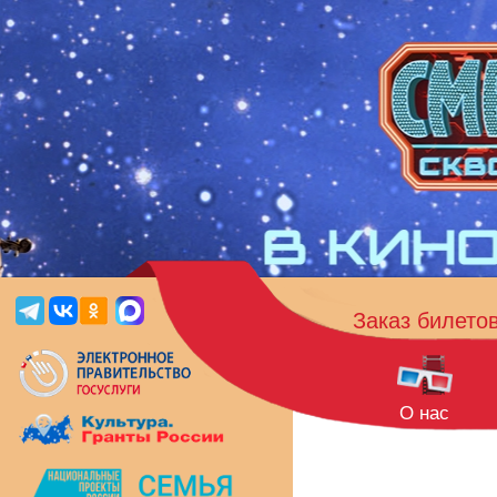
Заказ билето
О нас