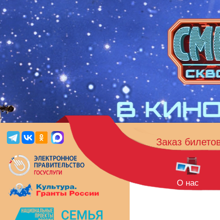
Заказ билето
О нас