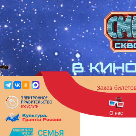
Заказ билето
О нас