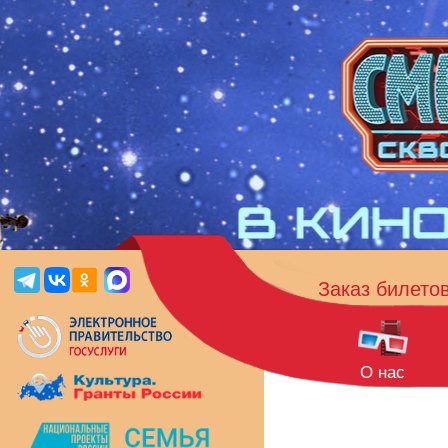
Заказ билето
О нас