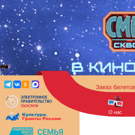
Заказ билето
О нас