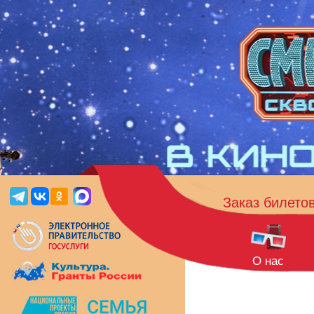
Заказ билето
О нас