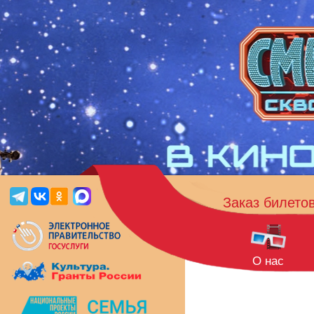
Заказ билето
О нас