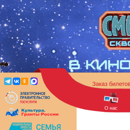
Заказ билето
О нас