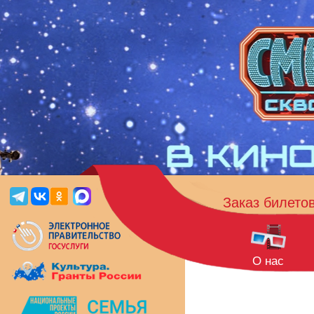
Заказ билето
О нас