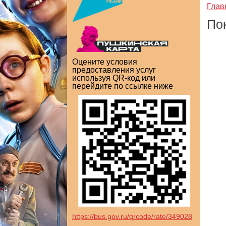
Глав
По
Оцените условия
предоставления услуг
используя QR-код или
перейдите по ссылке ниже
https://bus.gov.ru/qrcode/rate/349028