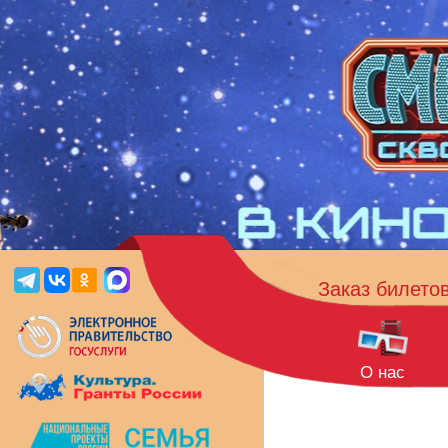
Заказ билето
О нас