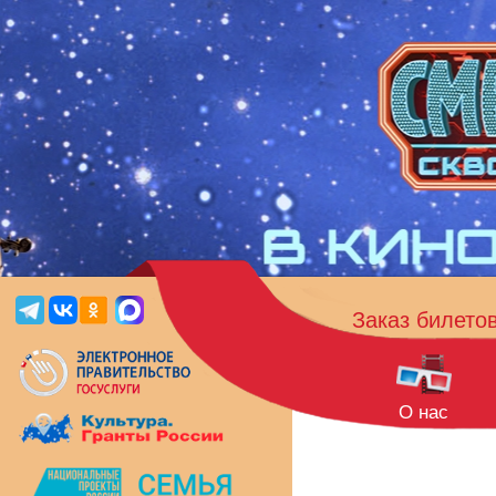
Заказ билето
О нас