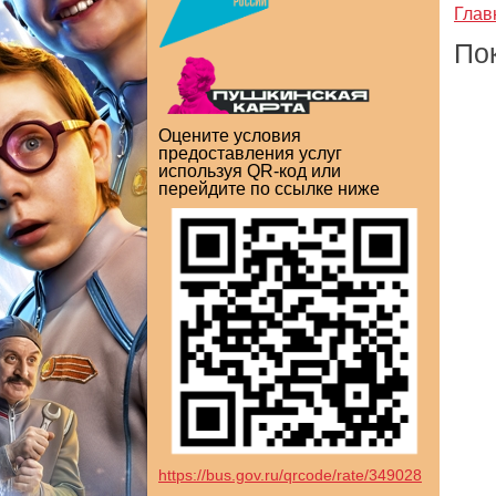
Глав
По
Оцените условия
предоставления услуг
используя QR-код или
перейдите по ссылке ниже
https://bus.gov.ru/qrcode/rate/349028