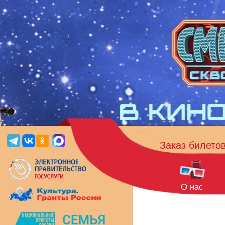
Заказ билето
О нас