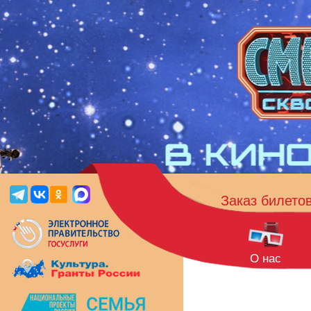
Заказ билето
О нас