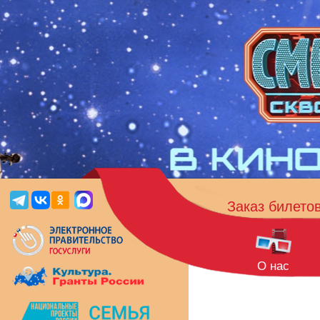
Заказ билето
О нас