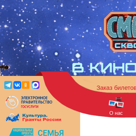
Заказ билето
О нас