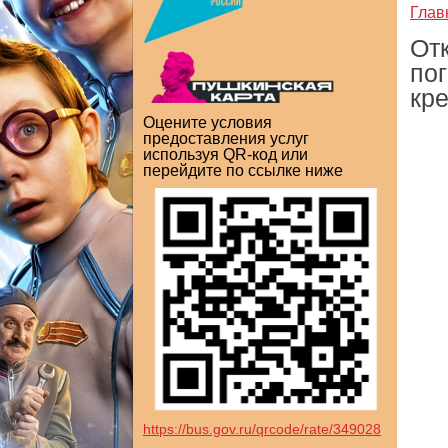
Глав
От
по
кре
Оцените условия
предоставления услуг
используя QR-код или
перейдите по ссылке ниже
https://bus.gov.ru/qrcode/rate/349028