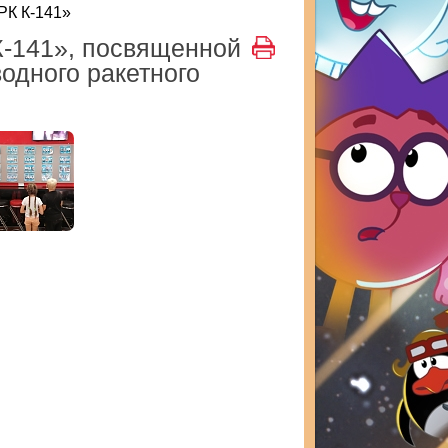
РК К-141»
-141», посвященной
одного ракетного