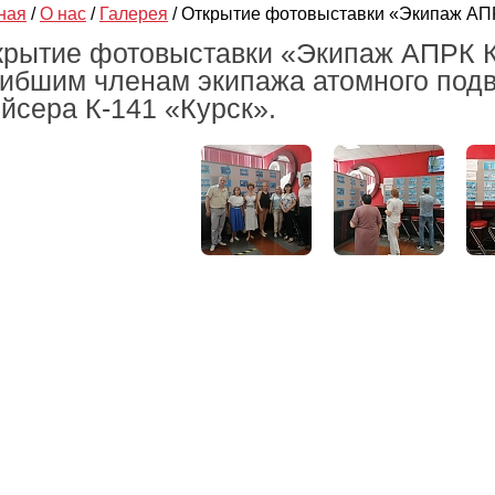
ная
/
О нас
/
Галерея
/
Открытие фотовыставки «Экипаж АП
крытие фотовыставки «Экипаж АПРК К
гибшим членам экипажа атомного подв
йсера К-141 «Курск».