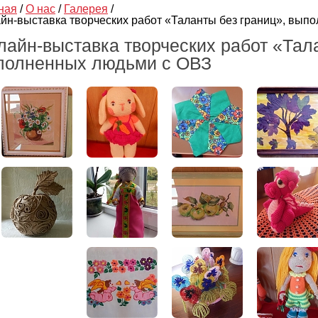
ная
/
О нас
/
Галерея
/
йн-выставка творческих работ «Таланты без границ», вып
лайн-выставка творческих работ «Тала
полненных людьми с ОВЗ