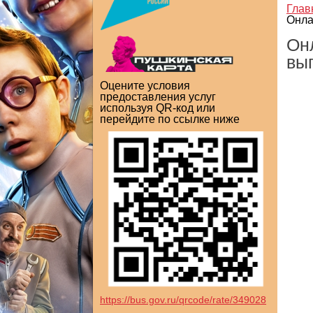
Глав
Онла
Он
вы
Оцените условия
предоставления услуг
используя QR-код или
перейдите по ссылке ниже
https://bus.gov.ru/qrcode/rate/349028