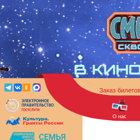
Заказ билето
О нас