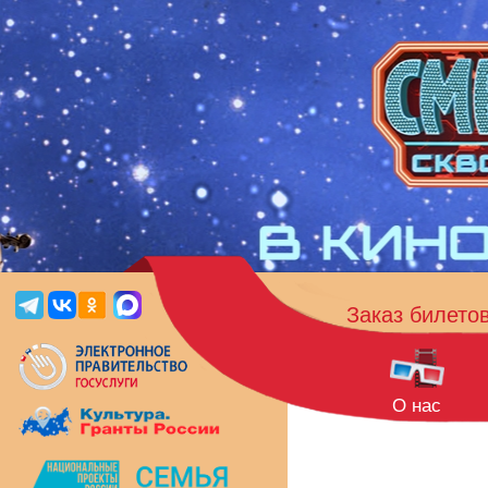
Заказ билето
О нас