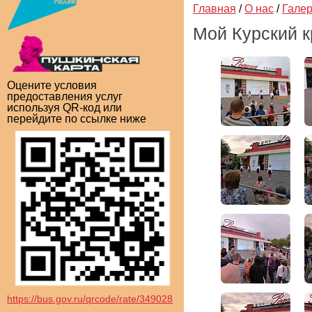
Главная
/
О нас
/
Гале
Мой Курский 
Оцените условия
предоставления услуг
используя QR-код или
перейдите по ссылке ниже
https://bus.gov.ru/qrcode/rate/349028