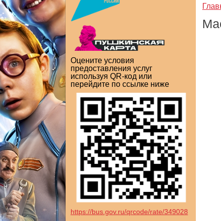
Глав
Ма
Оцените условия
предоставления услуг
используя QR-код или
перейдите по ссылке ниже
https://bus.gov.ru/qrcode/rate/349028