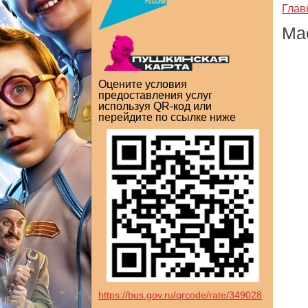
Глав
Ма
Оцените условия
предоставления услуг
используя QR-код или
перейдите по ссылке ниже
https://bus.gov.ru/qrcode/rate/349028