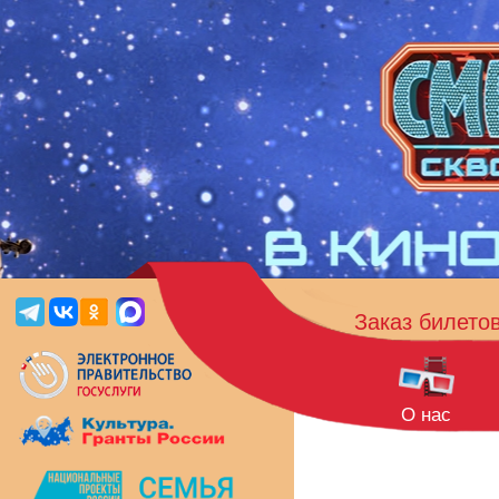
Заказ билето
О нас