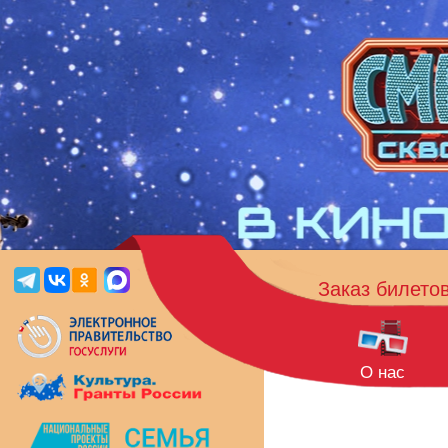
Заказ билето
О нас