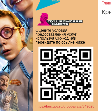
Глав
Кры
Оцените условия
предоставления услуг
используя QR-код или
перейдите по ссылке ниже
https://bus.gov.ru/qrcode/rate/349028