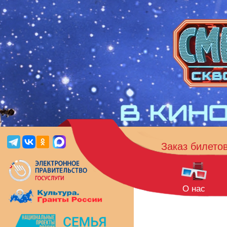
Заказ билето
О нас