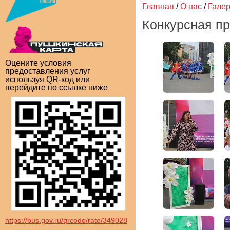
Главная
/
О нас
/
Гале
Конкурсная п
Оцените условия
предоставления услуг
используя QR-код или
перейдите по ссылке ниже
https://bus.gov.ru/qrcode/rate/349028