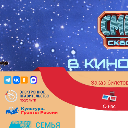
Заказ билето
О нас