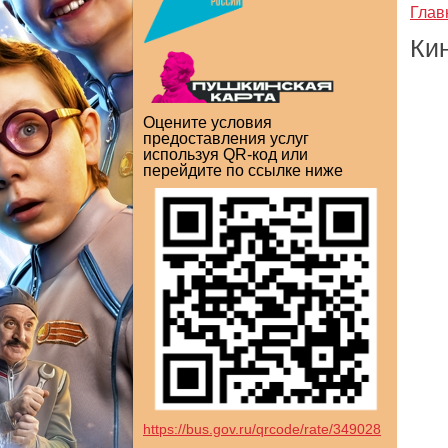
Глав
Ки
Оцените условия
предоставления услуг
используя QR-код или
перейдите по ссылке ниже
https://bus.gov.ru/qrcode/rate/349028