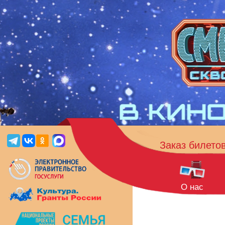
Заказ билето
О нас